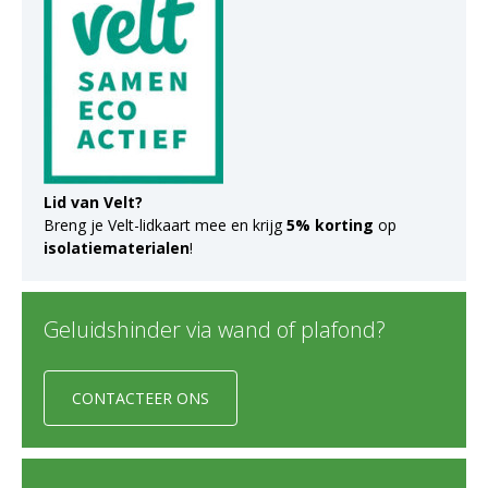
Lid van Velt?
Breng je Velt-lidkaart mee en krijg
5% korting
op
isolatiematerialen
!
Geluidshinder via wand of plafond?
CONTACTEER ONS