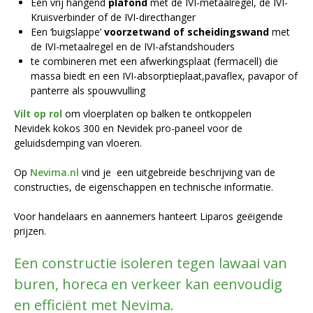
Een vrij hangend
plafond
met de IVI-metaalregel, de IVI-
Kruisverbinder of de IVI-directhanger
Een ‘buigslappe’
voorzetwand of scheidingswand
met
de IVI-metaalregel en de IVI-afstandshouders
te combineren met een afwerkingsplaat (fermacell) die
massa biedt en een IVI-absorptieplaat,pavaflex, pavapor of
panterre als spouwvulling
Vilt op rol
om vloerplaten op balken te ontkoppelen
Nevidek kokos 300 en Nevidek pro-paneel voor de
geluidsdemping van vloeren.
Op
Nevima.nl
vind je een uitgebreide beschrijving van de
constructies, de eigenschappen en technische informatie.
Voor handelaars en aannemers hanteert Liparos geëigende
prijzen.
Een constructie isoleren tegen lawaai van
buren, horeca en verkeer kan eenvoudig
en efficiënt met Nevima.