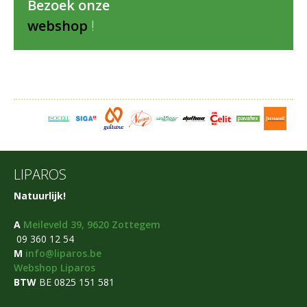
Bezoek onze
webshop
!
LIPAROS
Natuurlijk!
A
Meileveld 39, 9620 Zottegem
09 360 12 54
M
info@liparos.be
Webshop Liparos
BTW
BE 0825 151 581​