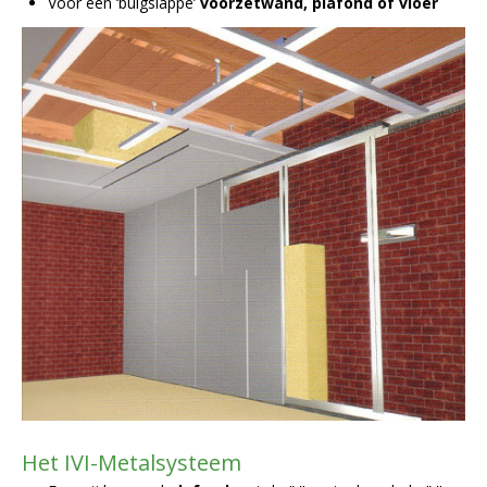
Voor een ‘buigslappe’
voorzetwand, plafond of vloer
Het IVI-Metalsysteem