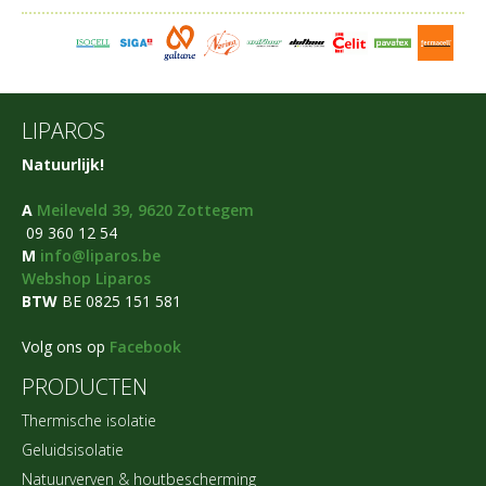
LIPAROS
Natuurlijk!
A
Meileveld 39, 9620 Zottegem
09 360 12 54
M
info@liparos.be
Webshop Liparos
BTW
BE 0825 151 581​
Volg ons op
Facebook
PRODUCTEN
Thermische isolatie
Geluidsisolatie
Natuurverven & houtbescherming